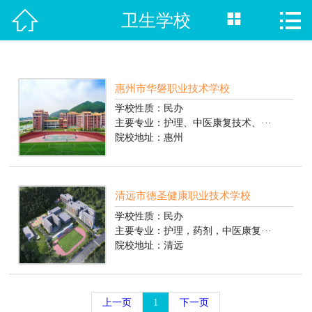



卫生学校
首页

热门专业
招生院校
惠州市华磐职业技术学校
学校性质：民办
主要专业：护理、中医康复技术、···
职校单招
院校地址：惠州
新闻资讯
招生计划
清远市德圣健康职业技术学校
学校性质：民办
在线报名
主要专业：护理，药剂，中医康复···
院校地址：清远
就业指南
联系我们
上一页
1
下一页